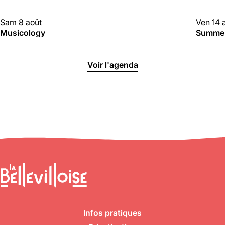
CLUBBING
CLUBBI
Sam 8 août
Ven 14 
Musicology
Summer 
Voir l'agenda
Infos pratiques