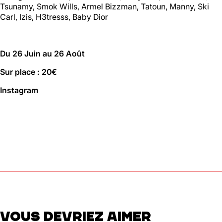
Tsunamy, Smok Wills, Armel Bizzman, Tatoun, Manny, Ski
01 46 36 07 07
En savoir plus
Carl, Izis, H3tresss, Baby Dior
Du 26 Juin au 26 Août
88
Ménilmontant
Sur place : 20€
Instagram
Mer, Jeu : 17h - 22h00
Ven : 17h - 23h00
Sam : 15h00 - 23h00
Dim : 15h00 - 22h00
Lun, Mar : Fermé
Du Mercredi au Dimanche
Nous suivre
En savoir plus
VOUS DEVRIEZ AIMER