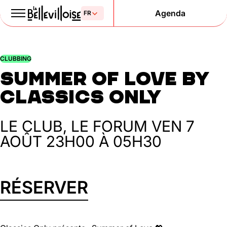
Agenda
Le Paris
CLUBBING
de la liberté
Summer of Love by
depuis 1877
Classics Only
LE CLUB, LE FORUM
VEN 7
AOÛT
23H00 À 05H30
RÉSERVER
Mentions légales
Politique de confidentialité
Cookies