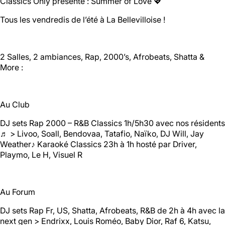
Classics Only présente : Summer of Love 💖
Tous les vendredis de l’été à La Bellevilloise !
Halle aux
Oliviers🍴
2 Salles, 2 ambiances, Rap, 2000’s, Afrobeats, Shatta &
Jeu, Ven, Sam : 19h00 - 01h00
More :
Dim : 11h30 - 16h00
Lun, Mar, Mer : Fermé
Voir la carte
Au Club
Réserver une table
En savoir plus
DJ sets Rap 2000 – R&B Classics 1h/5h30 avec nos résidents
♬ > Livoo, Soall, Bendovaa, Tatafio, Naïko, DJ Will, Jay
Weather♪ Karaoké Classics 23h à 1h hosté par Driver,
Playmo, Le H, Visuel R
Le Toit
Lun, Mar, Mer, Jeu, Ven : 17h -
Au Forum
00h00
Sam, Dim : 15h00 - 00h00
DJ sets Rap Fr, US, Shatta, Afrobeats, R&B de 2h à 4h avec la
next gen > Endrixx, Louis Roméo, Baby Dior, Raf 6, Katsu,
Voir la carte