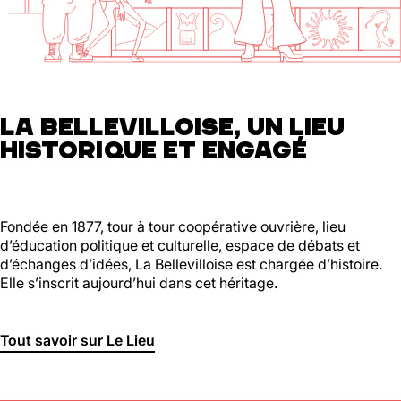
01 46 36 07 07
En savoir plus
88
Ménilmontant
LA BELLEVILLOISE, UN LIEU
HISTORIQUE ET ENGAGÉ
Mer, Jeu : 17h - 22h00
Ven : 17h - 23h00
Sam : 15h00 - 23h00
Dim : 15h00 - 22h00
Lun, Mar : Fermé
Fondée en 1877, tour à tour coopérative ouvrière, lieu
d’éducation politique et culturelle, espace de débats et
Du Mercredi au Dimanche
d’échanges d’idées, La Bellevilloise est chargée d’histoire.
Nous suivre
Elle s’inscrit aujourd’hui dans cet héritage.
En savoir plus
Tout savoir sur Le Lieu