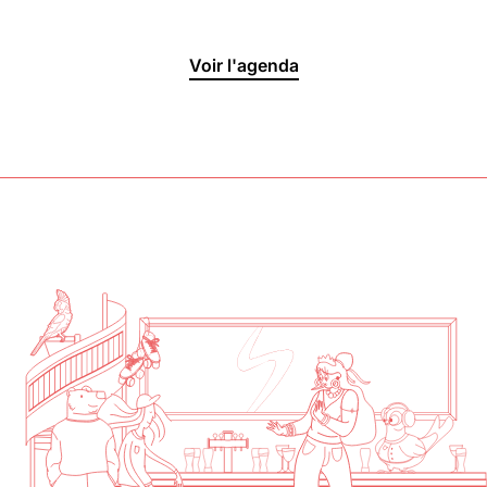
Halle aux
Voir l'agenda
Oliviers🍴
Jeu, Ven, Sam : 19h00 - 01h00
Dim : 11h30 - 16h00
Lun, Mar, Mer : Fermé
Voir la carte
Réserver une table
En savoir plus
Le Toit
Lun, Mar, Mer, Jeu, Ven : 17h -
00h00
Sam, Dim : 15h00 - 00h00
Voir la carte