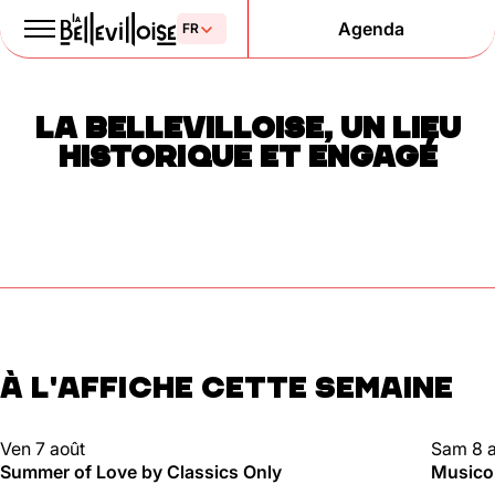
Agenda
Le Paris
LA BELLEVILLOISE, UN LIEU
de la liberté
HISTORIQUE ET ENGAGÉ
depuis 1877
À L'AFFICHE CETTE SEMAINE
Mentions légales
Politique de confidentialité
Cookies
CLUBBING
CLUBBI
Ven 7 août
Sam 8 
Summer of Love by Classics Only
Musico