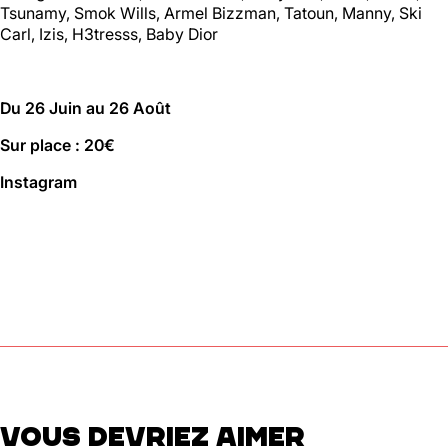
Tsunamy, Smok Wills, Armel Bizzman, Tatoun, Manny, Ski
01 46 36 07 07
En savoir plus
Carl, Izis, H3tresss, Baby Dior
Du 26 Juin au 26 Août
88
Ménilmontant
Sur place : 20€
Instagram
Mer, Jeu : 17h - 22h00
Ven : 17h - 23h00
Sam : 15h00 - 23h00
Dim : 15h00 - 22h00
Lun, Mar : Fermé
Du Mercredi au Dimanche
Nous suivre
En savoir plus
VOUS DEVRIEZ AIMER