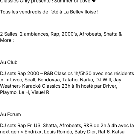
Classics Only présente : Summer of Love 💖
Tous les vendredis de l’été à La Bellevilloise !
Halle aux
Oliviers🍴
2 Salles, 2 ambiances, Rap, 2000’s, Afrobeats, Shatta &
Jeu, Ven, Sam : 19h00 - 01h00
More :
Dim : 11h30 - 16h00
Lun, Mar, Mer : Fermé
Voir la carte
Au Club
Réserver une table
En savoir plus
DJ sets Rap 2000 – R&B Classics 1h/5h30 avec nos résidents
♬ > Livoo, Soall, Bendovaa, Tatafio, Naïko, DJ Will, Jay
Weather♪ Karaoké Classics 23h à 1h hosté par Driver,
Playmo, Le H, Visuel R
Le Toit
Lun, Mar, Mer, Jeu, Ven : 17h -
Au Forum
00h00
Sam, Dim : 15h00 - 00h00
DJ sets Rap Fr, US, Shatta, Afrobeats, R&B de 2h à 4h avec la
next gen > Endrixx, Louis Roméo, Baby Dior, Raf 6, Katsu,
Voir la carte