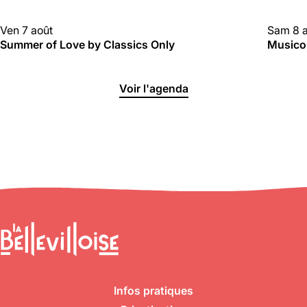
CLUBBING
CLUBBI
Ven 7 août
Sam 8 
Summer of Love by Classics Only
Musico
Voir l'agenda
Infos pratiques