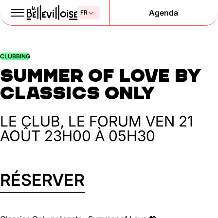
Agenda
Le Paris
CLUBBING
de la liberté
Summer of Love by
depuis 1877
Classics Only
LE CLUB, LE FORUM
VEN 21
AOÛT
23H00 À 05H30
RÉSERVER
Mentions légales
Politique de confidentialité
Cookies