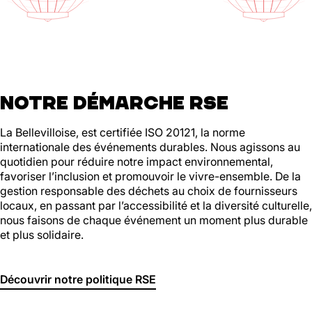
Halle aux
Oliviers🍴
Jeu, Ven, Sam : 19h00 - 01h00
NOTRE DÉMARCHE RSE
Dim : 11h30 - 16h00
Lun, Mar, Mer : Fermé
La Bellevilloise, est certifiée ISO 20121, la norme
Voir la carte
internationale des événements durables. Nous agissons au
Réserver une table
quotidien pour réduire notre impact environnemental,
En savoir plus
favoriser l’inclusion et promouvoir le vivre-ensemble. De la
gestion responsable des déchets au choix de fournisseurs
locaux, en passant par l’accessibilité et la diversité culturelle,
nous faisons de chaque événement un moment plus durable
Le Toit
et plus solidaire.
Lun, Mar, Mer, Jeu, Ven : 17h -
00h00
Découvrir notre politique RSE
Sam, Dim : 15h00 - 00h00
Voir la carte