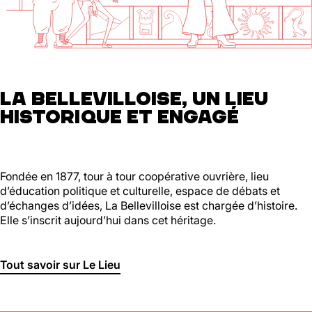
01 46 36 07 07
En savoir plus
88
Ménilmontant
LA BELLEVILLOISE, UN LIEU
HISTORIQUE ET ENGAGÉ
Mer, Jeu : 17h - 22h00
Ven : 17h - 23h00
Sam : 15h00 - 23h00
Dim : 15h00 - 22h00
Lun, Mar : Fermé
Fondée en 1877, tour à tour coopérative ouvrière, lieu
d’éducation politique et culturelle, espace de débats et
Du Mercredi au Dimanche
d’échanges d’idées, La Bellevilloise est chargée d’histoire.
Nous suivre
Elle s’inscrit aujourd’hui dans cet héritage.
En savoir plus
Tout savoir sur Le Lieu