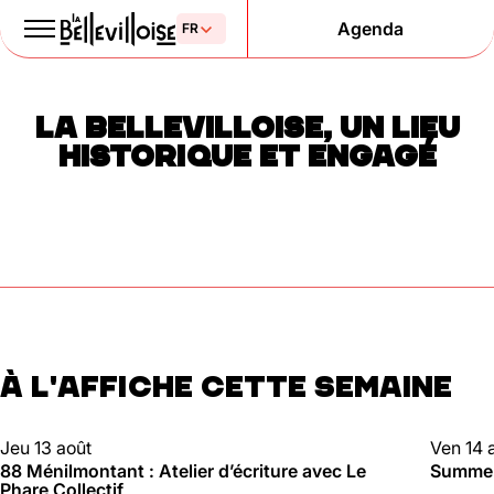
Agenda
Le Paris
LA BELLEVILLOISE, UN LIEU
de la liberté
HISTORIQUE ET ENGAGÉ
depuis 1877
À L'AFFICHE CETTE SEMAINE
Mentions légales
Politique de confidentialité
Cookies
88 MÉNILMONTANT
CLUBBI
Jeu 13 août
Ven 14 
88 Ménilmontant : Atelier d’écriture avec Le
Summer 
Phare Collectif