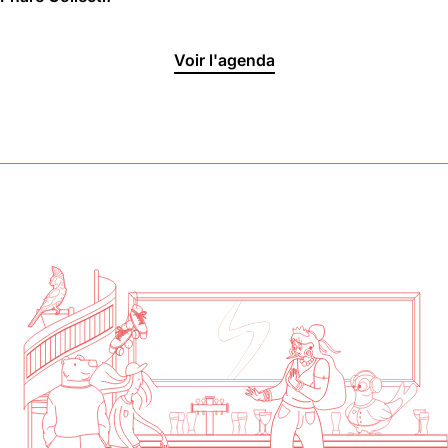
Halle aux
Voir l'agenda
Oliviers🍴
Jeu, Ven, Sam : 19h00 - 01h00
Dim : 11h30 - 16h00
Lun, Mar, Mer : Fermé
Voir la carte
Réserver une table
En savoir plus
Le Toit
Lun, Mar, Mer, Jeu, Ven : 17h -
00h00
Sam, Dim : 15h00 - 00h00
Voir la carte