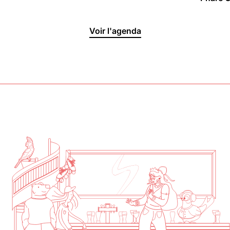
Halle aux
Voir l'agenda
Oliviers🍴
Jeu, Ven, Sam : 19h00 - 01h00
Dim : 11h30 - 16h00
Lun, Mar, Mer : Fermé
Voir la carte
Réserver une table
En savoir plus
Le Toit
Lun, Mar, Mer, Jeu, Ven : 17h -
00h00
Sam, Dim : 15h00 - 00h00
Voir la carte