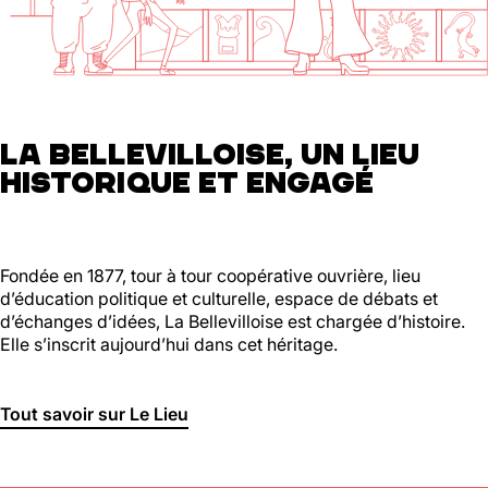
01 46 36 07 07
En savoir plus
88
Ménilmontant
LA BELLEVILLOISE, UN LIEU
HISTORIQUE ET ENGAGÉ
Mer, Jeu : 17h - 22h00
Ven : 17h - 23h00
Sam : 15h00 - 23h00
Dim : 15h00 - 22h00
Lun, Mar : Fermé
Fondée en 1877, tour à tour coopérative ouvrière, lieu
d’éducation politique et culturelle, espace de débats et
Du Mercredi au Dimanche
d’échanges d’idées, La Bellevilloise est chargée d’histoire.
Nous suivre
Elle s’inscrit aujourd’hui dans cet héritage.
En savoir plus
Tout savoir sur Le Lieu