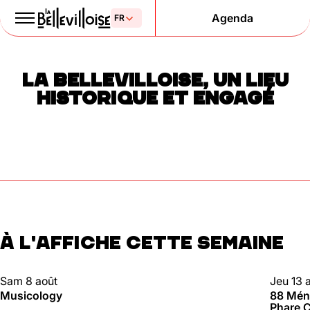
Agenda
Le Paris
LA BELLEVILLOISE, UN LIEU
de la liberté
HISTORIQUE ET ENGAGÉ
depuis 1877
À L'AFFICHE CETTE SEMAINE
Mentions légales
Politique de confidentialité
Cookies
CLUBBING
88 MÉN
Sam 8 août
Jeu 13 
Musicology
88 Méni
Phare C