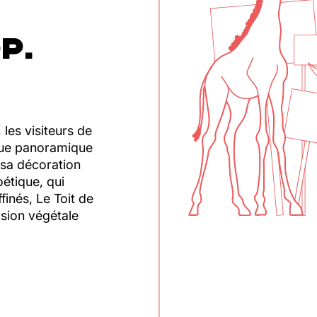
P.
les visiteurs de
 vue panoramique
 sa décoration
étique, qui
finés, Le Toit de
rsion végétale