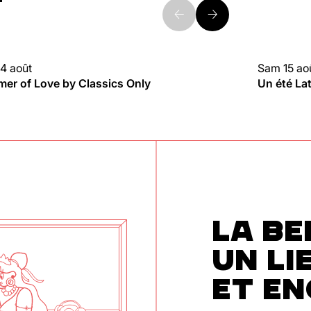
4 août
Sam 15 ao
UBBING
CLUBBIN
er of Love by Classics Only
Un été La
LA BE
UN LI
ET E