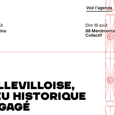
Voir l'agenda
ût
Dim 16 août
G
88 MÉNILMONT
tino
88 Ménilmontant
Collectif
En savoir plus
LLEVILLOISE,
EU HISTORIQUE
NGAGÉ