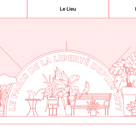
Le Lieu
berté
877