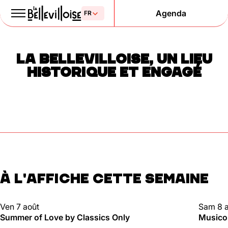
Agenda
Le Paris
LA BELLEVILLOISE, UN LIEU
de la liberté
HISTORIQUE ET ENGAGÉ
depuis 1877
À L'AFFICHE CETTE SEMAINE
Mentions légales
Politique de confidentialité
Cookies
CLUBBING
CLUBBI
Ven 7 août
Sam 8 
Summer of Love by Classics Only
Musico