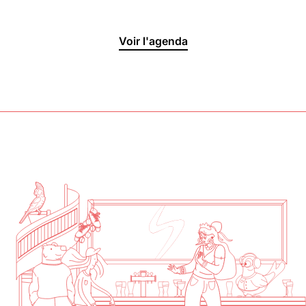
Halle aux
Voir l'agenda
Oliviers🍴
Jeu, Ven, Sam : 19h00 - 01h00
Dim : 11h30 - 16h00
Lun, Mar, Mer : Fermé
Voir la carte
Réserver une table
En savoir plus
Le Toit
Lun, Mar, Mer, Jeu, Ven : 17h -
00h00
Sam, Dim : 15h00 - 00h00
Voir la carte