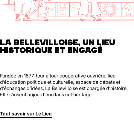
01 46 36 07 07
En savoir plus
88
Ménilmontant
LA BELLEVILLOISE, UN LIEU
HISTORIQUE ET ENGAGÉ
Mer, Jeu : 17h - 22h00
Ven : 17h - 23h00
Sam : 15h00 - 23h00
Dim : 15h00 - 22h00
Lun, Mar : Fermé
Fondée en 1877, tour à tour coopérative ouvrière, lieu
d’éducation politique et culturelle, espace de débats et
Du Mercredi au Dimanche
d’échanges d’idées, La Bellevilloise est chargée d’histoire.
Nous suivre
Elle s’inscrit aujourd’hui dans cet héritage.
En savoir plus
Tout savoir sur Le Lieu