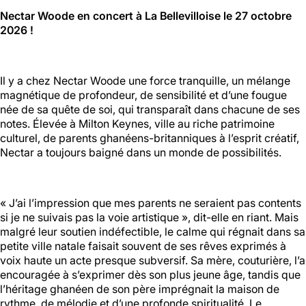
Nectar Woode en concert à La Bellevilloise le 27 octobre
2026 !
Halle aux
Oliviers🍴
Il y a chez Nectar Woode une force tranquille, un mélange
Jeu, Ven, Sam : 19h00 - 01h00
magnétique de profondeur, de sensibilité et d’une fougue
Dim : 11h30 - 16h00
née de sa quête de soi, qui transparaît dans chacune de ses
Lun, Mar, Mer : Fermé
notes. Élevée à Milton Keynes, ville au riche patrimoine
Voir la carte
culturel, de parents ghanéens-britanniques à l’esprit créatif,
Réserver une table
Nectar a toujours baigné dans un monde de possibilités.
En savoir plus
« J’ai l’impression que mes parents ne seraient pas contents
Le Toit
si je ne suivais pas la voie artistique », dit-elle en riant. Mais
malgré leur soutien indéfectible, le calme qui régnait dans sa
petite ville natale faisait souvent de ses rêves exprimés à
Lun, Mar, Mer, Jeu, Ven : 17h -
voix haute un acte presque subversif. Sa mère, couturière, l’a
00h00
encouragée à s’exprimer dès son plus jeune âge, tandis que
Sam, Dim : 15h00 - 00h00
l’héritage ghanéen de son père imprégnait la maison de
rythme, de mélodie et d’une profonde spiritualité. Le
Voir la carte