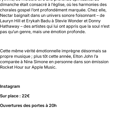
01 46 36 07 07
dimanche était consacré à l’église, où les harmonies des
En savoir plus
chorales gospel l’ont profondément marquée. Chez elle,
Nectar baignait dans un univers sonore foisonnant – de
Lauryn Hill et Erykah Badu à Stevie Wonder et Donny
Hathaway – des artistes qui lui ont appris que la soul n’est
88
pas qu’un genre, mais une émotion profonde.
Ménilmontant
Mer, Jeu : 17h - 22h00
Cette même vérité émotionnelle imprègne désormais sa
Ven : 17h - 23h00
propre musique ; plus tôt cette année, Elton John l’a
Sam : 15h00 - 23h00
Dim : 15h00 - 22h00
comparée à Nina Simone en personne dans son émission
Lun, Mar : Fermé
Rocket Hour sur Apple Music.
Du Mercredi au Dimanche
Nous suivre
En savoir plus
Instagram
Sur place : 22€
Ouvertures des portes à 20h