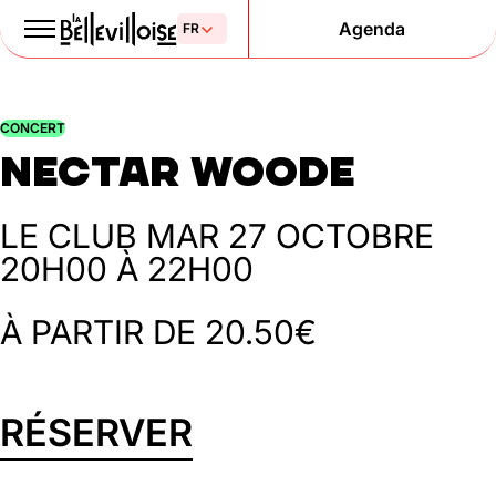
Agenda
Le Paris
CONCERT
de la liberté
Nectar Woode
depuis 1877
LE CLUB
MAR 27 OCTOBRE
20H00 À 22H00
À PARTIR DE 20.50€
RÉSERVER
Mentions légales
Politique de confidentialité
Cookies