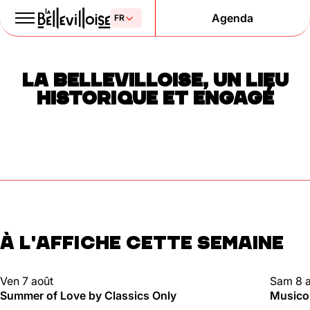
Agenda
Le Paris
LA BELLEVILLOISE, UN LIEU
de la liberté
HISTORIQUE ET ENGAGÉ
depuis 1877
À L'AFFICHE CETTE SEMAINE
Mentions légales
Politique de confidentialité
Cookies
CLUBBING
CLUBBI
Ven 7 août
Sam 8 
Summer of Love by Classics Only
Musico