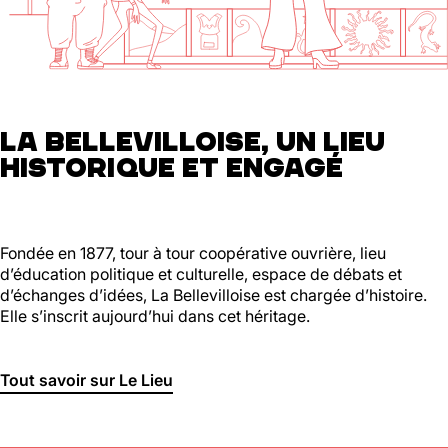
01 46 36 07 07
En savoir plus
88
Ménilmontant
LA BELLEVILLOISE, UN LIEU
HISTORIQUE ET ENGAGÉ
Mer, Jeu : 17h - 22h00
Ven : 17h - 23h00
Sam : 15h00 - 23h00
Dim : 15h00 - 22h00
Lun, Mar : Fermé
Fondée en 1877, tour à tour coopérative ouvrière, lieu
d’éducation politique et culturelle, espace de débats et
Du Mercredi au Dimanche
d’échanges d’idées, La Bellevilloise est chargée d’histoire.
Nous suivre
Elle s’inscrit aujourd’hui dans cet héritage.
En savoir plus
Tout savoir sur Le Lieu