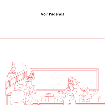
Halle aux
Voir l'agenda
Oliviers🍴
Jeu, Ven, Sam : 19h00 - 01h00
Dim : 11h30 - 16h00
Lun, Mar, Mer : Fermé
Voir la carte
Réserver une table
En savoir plus
Le Toit
Lun, Mar, Mer, Jeu, Ven : 17h -
00h00
Sam, Dim : 15h00 - 00h00
Voir la carte