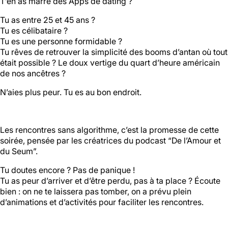
T’en as marre des Apps de dating ?
Tu as entre 25 et 45 ans ?
Halle aux
Tu es célibataire ?
Oliviers🍴
Tu es une personne formidable ?
Tu rêves de retrouver la simplicité des booms d’antan où tout
était possible ? Le doux vertige du quart d’heure américain
Jeu, Ven, Sam : 19h00 - 01h00
de nos ancêtres ?
Dim : 11h30 - 16h00
Lun, Mar, Mer : Fermé
N’aies plus peur. Tu es au bon endroit.
Voir la carte
Réserver une table
En savoir plus
Les rencontres sans algorithme, c’est la promesse de cette
soirée, pensée par les créatrices du podcast “De l’Amour et
du Seum”.
Le Toit
Tu doutes encore ? Pas de panique !
Tu as peur d’arriver et d’être perdu, pas à ta place ? Écoute
Lun, Mar, Mer, Jeu, Ven : 17h -
bien : on ne te laissera pas tomber, on a prévu plein
00h00
d’animations et d’activités pour faciliter les rencontres.
Sam, Dim : 15h00 - 00h00
Voir la carte