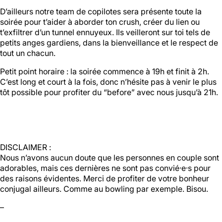
01 46 36 07 07
D’ailleurs notre team de copilotes sera présente toute la
En savoir plus
soirée pour t’aider à aborder ton crush, créer du lien ou
t’exfiltrer d’un tunnel ennuyeux. Ils veilleront sur toi tels de
petits anges gardiens, dans la bienveillance et le respect de
tout un chacun.
88
Ménilmontant
Petit point horaire : la soirée commence à 19h et finit à 2h.
C’est long et court à la fois, donc n’hésite pas à venir le plus
tôt possible pour profiter du “before” avec nous jusqu’à 21h.
Mer, Jeu : 17h - 22h00
Ven : 17h - 23h00
Sam : 15h00 - 23h00
Dim : 15h00 - 22h00
Lun, Mar : Fermé
Du Mercredi au Dimanche
DISCLAIMER :
Nous suivre
Nous n’avons aucun doute que les personnes en couple sont
En savoir plus
adorables, mais ces dernières ne sont pas convié·e·s pour
des raisons évidentes. Merci de profiter de votre bonheur
conjugal ailleurs. Comme au bowling par exemple. Bisou.
–