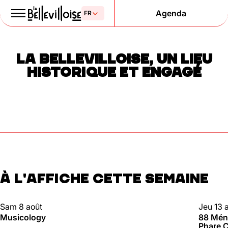
Agenda
Le Paris
LA BELLEVILLOISE, UN LIEU
de la liberté
HISTORIQUE ET ENGAGÉ
depuis 1877
À L'AFFICHE CETTE SEMAINE
Mentions légales
Politique de confidentialité
Cookies
CLUBBING
88 MÉN
Sam 8 août
Jeu 13 
Musicology
88 Méni
Phare C