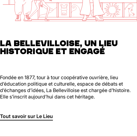
01 46 36 07 07
En savoir plus
88
Ménilmontant
LA BELLEVILLOISE, UN LIEU
HISTORIQUE ET ENGAGÉ
Mer, Jeu : 17h - 22h00
Ven : 17h - 23h00
Sam : 15h00 - 23h00
Dim : 15h00 - 22h00
Lun, Mar : Fermé
Fondée en 1877, tour à tour coopérative ouvrière, lieu
d’éducation politique et culturelle, espace de débats et
Du Mercredi au Dimanche
d’échanges d’idées, La Bellevilloise est chargée d’histoire.
Nous suivre
Elle s’inscrit aujourd’hui dans cet héritage.
En savoir plus
Tout savoir sur Le Lieu