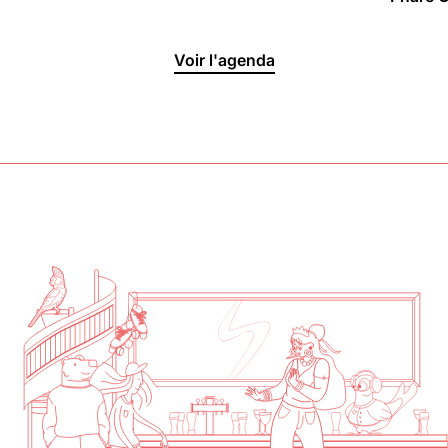
Halle aux
Voir l'agenda
Oliviers🍴
Jeu, Ven, Sam : 19h00 - 01h00
Dim : 11h30 - 16h00
Lun, Mar, Mer : Fermé
Voir la carte
Réserver une table
En savoir plus
Le Toit
Lun, Mar, Mer, Jeu, Ven : 17h -
00h00
Sam, Dim : 15h00 - 00h00
Voir la carte