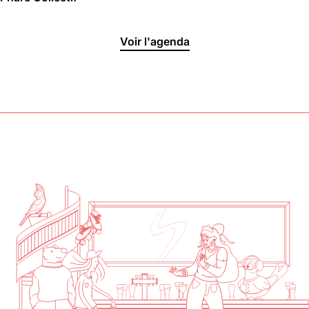
Halle aux
Voir l'agenda
Oliviers🍴
Jeu, Ven, Sam : 19h00 - 01h00
Dim : 11h30 - 16h00
Lun, Mar, Mer : Fermé
Voir la carte
Réserver une table
En savoir plus
Le Toit
Lun, Mar, Mer, Jeu, Ven : 17h -
00h00
Sam, Dim : 15h00 - 00h00
Voir la carte