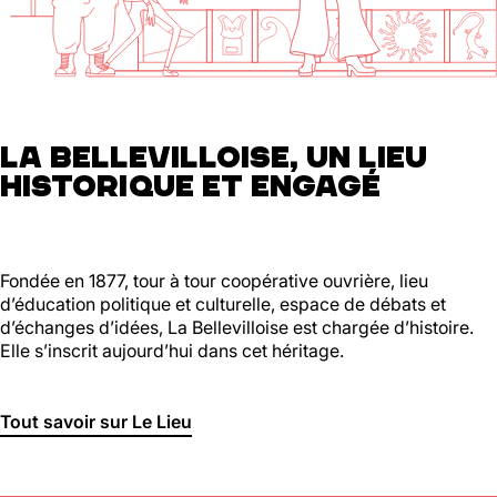
01 46 36 07 07
En savoir plus
88
Ménilmontant
LA BELLEVILLOISE, UN LIEU
HISTORIQUE ET ENGAGÉ
Mer, Jeu : 17h - 22h00
Ven : 17h - 23h00
Sam : 15h00 - 23h00
Dim : 15h00 - 22h00
Lun, Mar : Fermé
Fondée en 1877, tour à tour coopérative ouvrière, lieu
d’éducation politique et culturelle, espace de débats et
Du Mercredi au Dimanche
d’échanges d’idées, La Bellevilloise est chargée d’histoire.
Nous suivre
Elle s’inscrit aujourd’hui dans cet héritage.
En savoir plus
Tout savoir sur Le Lieu